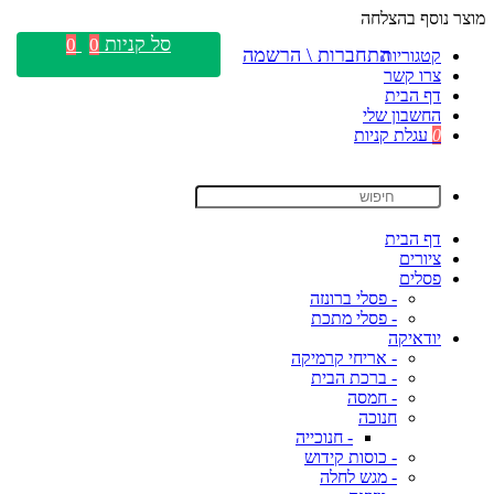
מוצר נוסף בהצלחה
סל קניות
0
0
התחברות \ הרשמה
קטגוריות
צרו קשר
דף הבית
החשבון שלי
0
עגלת קניות
דף הבית
ציורים
פסלים
- פסלי ברונזה
- פסלי מתכת
יודאיקה
- אריחי קרמיקה
- ברכת הבית
- חמסה
חנוכה
- חנוכייה
- כוסות קידוש
- מגש לחלה