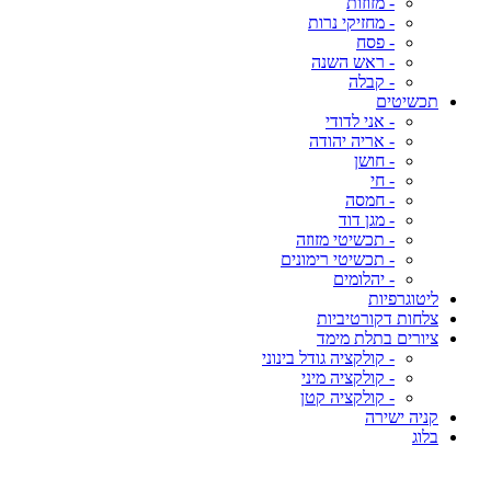
- מזוזות
- מחזיקי נרות
- פסח
- ראש השנה
- קבלה
תכשיטים
- אני לדודי
- אריה יהודה
- חושן
- חי
- חמסה
- מגן דוד
- תכשיטי מזוזה
- תכשיטי רימונים
- יהלומים
ליטוגרפיות
צלחות דקורטיביות
ציורים בתלת מימד
- קולקציה גודל בינוני
- קולקציה מיני
- קולקציה קטן
קניה ישירה
בלוג