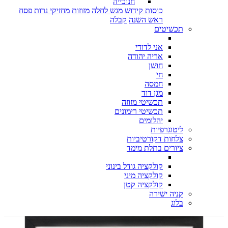
חנוכייה
כוסות קידוש
מגש לחלה
מזוזות
מחזיקי נרות
פסח
ראש השנה
קבלה
תכשיטים
אני לדודי
אריה יהודה
חושן
חי
חמסה
מגן דוד
תכשיטי מזוזה
תכשיטי רימונים
יהלומים
ליטוגרפיות
צלחות דקורטיביות
ציורים בתלת מימד
קולקציה גודל בינוני
קולקציה מיני
קולקציה קטן
קניה ישירה
בלוג