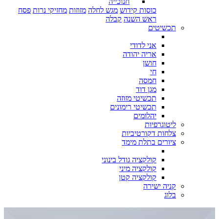
חנוכייה
כוסות קידוש
מגש לחלה
מזוזות
מחזיקי נרות
פסח
ראש השנה
קבלה
תכשיטים
אני לדודי
אריה יהודה
חושן
חי
חמסה
מגן דוד
תכשיטי מזוזה
תכשיטי רימונים
יהלומים
ליטוגרפיות
צלחות דקורטיביות
ציורים בתלת מימד
קולקציה גודל בינוני
קולקציה מיני
קולקציה קטן
קניה ישירה
בלוג