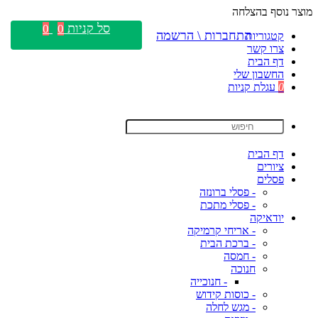
מוצר נוסף בהצלחה
סל קניות
0
0
התחברות \ הרשמה
קטגוריות
צרו קשר
דף הבית
החשבון שלי
0
עגלת קניות
דף הבית
ציורים
פסלים
- פסלי ברונזה
- פסלי מתכת
יודאיקה
- אריחי קרמיקה
- ברכת הבית
- חמסה
חנוכה
- חנוכייה
- כוסות קידוש
- מגש לחלה