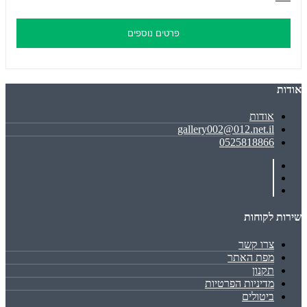
פרטים נוספים
אודות
אודות
gallery002@012.net.il
0525818866
שירות לקוחות
צרו קשר
מפת האתר
תקנון
מדיניות הפרטיות
ביטולים