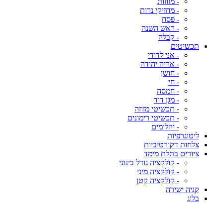
- מזוזות
- מחזיקי נרות
- פסח
- ראש השנה
- קבלה
תכשיטים
- אני לדודי
- אריה יהודה
- חושן
- חי
- חמסה
- מגן דוד
- תכשיטי מזוזה
- תכשיטי רימונים
- יהלומים
ליטוגרפיות
צלחות דקורטיביות
ציורים בתלת מימד
- קולקציה גודל בינוני
- קולקציה מיני
- קולקציה קטן
קניה ישירה
בלוג