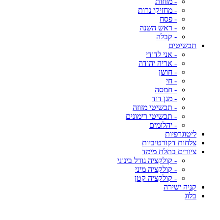
- מזוזות
- מחזיקי נרות
- פסח
- ראש השנה
- קבלה
תכשיטים
- אני לדודי
- אריה יהודה
- חושן
- חי
- חמסה
- מגן דוד
- תכשיטי מזוזה
- תכשיטי רימונים
- יהלומים
ליטוגרפיות
צלחות דקורטיביות
ציורים בתלת מימד
- קולקציה גודל בינוני
- קולקציה מיני
- קולקציה קטן
קניה ישירה
בלוג