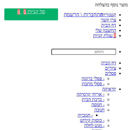
מוצר נוסף בהצלחה
סל קניות
0
0
התחברות \ הרשמה
קטגוריות
צרו קשר
דף הבית
החשבון שלי
0
עגלת קניות
דף הבית
ציורים
פסלים
- פסלי ברונזה
- פסלי מתכת
יודאיקה
- אריחי קרמיקה
- ברכת הבית
- חמסה
חנוכה
- חנוכייה
- כוסות קידוש
- מגש לחלה