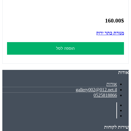
160.00$
מנורת כתר ירוק
הוספה לסל
אודות
אודות
gallery002@012.net.il
0525818866
שירות לקוחות