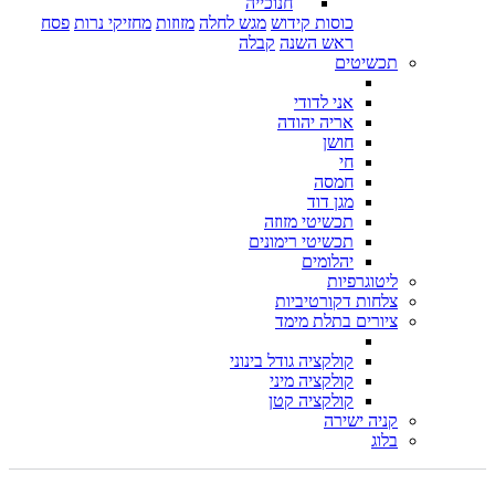
חנוכייה
כוסות קידוש
מגש לחלה
מזוזות
מחזיקי נרות
פסח
ראש השנה
קבלה
תכשיטים
אני לדודי
אריה יהודה
חושן
חי
חמסה
מגן דוד
תכשיטי מזוזה
תכשיטי רימונים
יהלומים
ליטוגרפיות
צלחות דקורטיביות
ציורים בתלת מימד
קולקציה גודל בינוני
קולקציה מיני
קולקציה קטן
קניה ישירה
בלוג