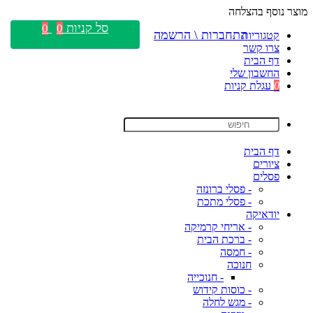
מוצר נוסף בהצלחה
סל קניות
0
0
התחברות \ הרשמה
קטגוריות
צרו קשר
דף הבית
החשבון שלי
0
עגלת קניות
דף הבית
ציורים
פסלים
- פסלי ברונזה
- פסלי מתכת
יודאיקה
- אריחי קרמיקה
- ברכת הבית
- חמסה
חנוכה
- חנוכייה
- כוסות קידוש
- מגש לחלה