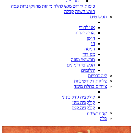
חנוכייה
כוסות קידוש
מגש לחלה
מזוזות
מחזיקי נרות
פסח
ראש השנה
קבלה
תכשיטים
אני לדודי
אריה יהודה
חושן
חי
חמסה
מגן דוד
תכשיטי מזוזה
תכשיטי רימונים
יהלומים
ליטוגרפיות
צלחות דקורטיביות
ציורים בתלת מימד
קולקציה גודל בינוני
קולקציה מיני
קולקציה קטן
קניה ישירה
בלוג