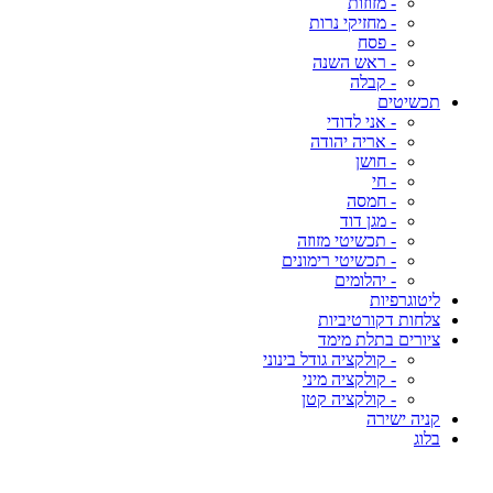
- מזוזות
- מחזיקי נרות
- פסח
- ראש השנה
- קבלה
תכשיטים
- אני לדודי
- אריה יהודה
- חושן
- חי
- חמסה
- מגן דוד
- תכשיטי מזוזה
- תכשיטי רימונים
- יהלומים
ליטוגרפיות
צלחות דקורטיביות
ציורים בתלת מימד
- קולקציה גודל בינוני
- קולקציה מיני
- קולקציה קטן
קניה ישירה
בלוג