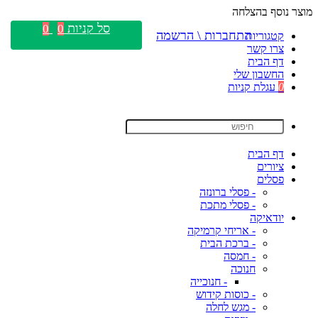
מוצר נוסף בהצלחה
סל קניות
0
0
התחברות \ הרשמה
קטגוריות
צרו קשר
דף הבית
החשבון שלי
0
עגלת קניות
דף הבית
ציורים
פסלים
- פסלי ברונזה
- פסלי מתכת
יודאיקה
- אריחי קרמיקה
- ברכת הבית
- חמסה
חנוכה
- חנוכייה
- כוסות קידוש
- מגש לחלה