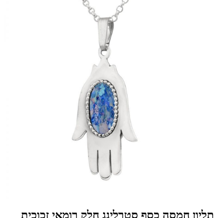
תליון חמסה כסף סטרלינג חלק רומאי זכוכית