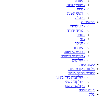
- מזוזות
- מחזיקי נרות
- פסח
- ראש השנה
- קבלה
תכשיטים
- אני לדודי
- אריה יהודה
- חושן
- חי
- חמסה
- מגן דוד
- תכשיטי מזוזה
- תכשיטי רימונים
- יהלומים
ליטוגרפיות
צלחות דקורטיביות
ציורים בתלת מימד
- קולקציה גודל בינוני
- קולקציה מיני
- קולקציה קטן
קניה ישירה
בלוג