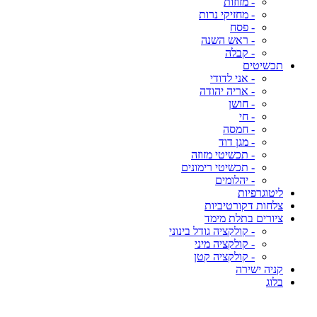
- מזוזות
- מחזיקי נרות
- פסח
- ראש השנה
- קבלה
תכשיטים
- אני לדודי
- אריה יהודה
- חושן
- חי
- חמסה
- מגן דוד
- תכשיטי מזוזה
- תכשיטי רימונים
- יהלומים
ליטוגרפיות
צלחות דקורטיביות
ציורים בתלת מימד
- קולקציה גודל בינוני
- קולקציה מיני
- קולקציה קטן
קניה ישירה
בלוג