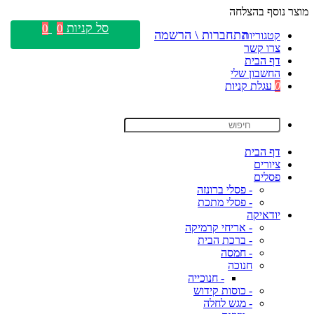
מוצר נוסף בהצלחה
סל קניות
0
0
התחברות \ הרשמה
קטגוריות
צרו קשר
דף הבית
החשבון שלי
0
עגלת קניות
דף הבית
ציורים
פסלים
- פסלי ברונזה
- פסלי מתכת
יודאיקה
- אריחי קרמיקה
- ברכת הבית
- חמסה
חנוכה
- חנוכייה
- כוסות קידוש
- מגש לחלה