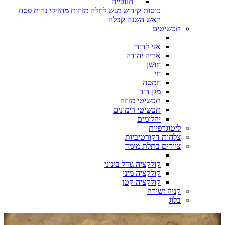
חנוכייה
כוסות קידוש
מגש לחלה
מזוזות
מחזיקי נרות
פסח
ראש השנה
קבלה
תכשיטים
אני לדודי
אריה יהודה
חושן
חי
חמסה
מגן דוד
תכשיטי מזוזה
תכשיטי רימונים
יהלומים
ליטוגרפיות
צלחות דקורטיביות
ציורים בתלת מימד
קולקציה גודל בינוני
קולקציה מיני
קולקציה קטן
קניה ישירה
בלוג