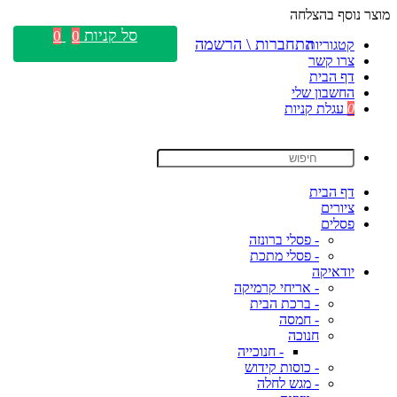
מוצר נוסף בהצלחה
סל קניות
0
0
התחברות \ הרשמה
קטגוריות
צרו קשר
דף הבית
החשבון שלי
0
עגלת קניות
דף הבית
ציורים
פסלים
- פסלי ברונזה
- פסלי מתכת
יודאיקה
- אריחי קרמיקה
- ברכת הבית
- חמסה
חנוכה
- חנוכייה
- כוסות קידוש
- מגש לחלה