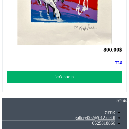
800.00$
עדר
הוספה לסל
אודות
אודות
gallery002@012.net.il
0525818866