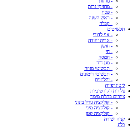
- מזוזות
- מחזיקי נרות
- פסח
- ראש השנה
- קבלה
תכשיטים
- אני לדודי
- אריה יהודה
- חושן
- חי
- חמסה
- מגן דוד
- תכשיטי מזוזה
- תכשיטי רימונים
- יהלומים
ליטוגרפיות
צלחות דקורטיביות
ציורים בתלת מימד
- קולקציה גודל בינוני
- קולקציה מיני
- קולקציה קטן
קניה ישירה
בלוג