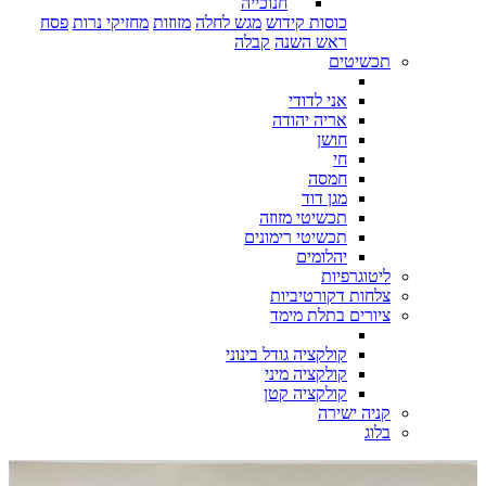
חנוכייה
כוסות קידוש
מגש לחלה
מזוזות
מחזיקי נרות
פסח
ראש השנה
קבלה
תכשיטים
אני לדודי
אריה יהודה
חושן
חי
חמסה
מגן דוד
תכשיטי מזוזה
תכשיטי רימונים
יהלומים
ליטוגרפיות
צלחות דקורטיביות
ציורים בתלת מימד
קולקציה גודל בינוני
קולקציה מיני
קולקציה קטן
קניה ישירה
בלוג