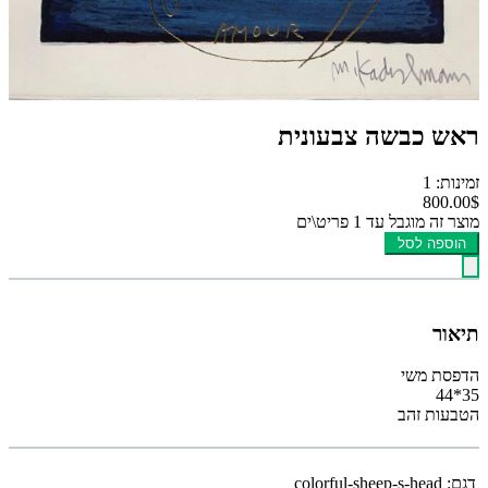
ראש כבשה צבעונית
זמינות: 1
800.00$
מוצר זה מוגבל עד 1 פריט\ים
הוספה לסל
תיאור
הדפסת משי
35*44
הטבעות זהב
דגם:
colorful-sheep-s-head