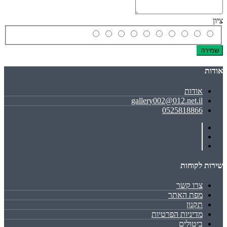
ציון
שמירה
אודות
אודות
gallery002@012.net.il
0525818866
שירות לקוחות
צרו קשר
מפת האתר
תקנון
מדיניות הפרטיות
ביטולים