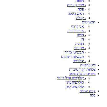
- מזוזות
- מחזיקי נרות
- פסח
- ראש השנה
- קבלה
תכשיטים
- אני לדודי
- אריה יהודה
- חושן
- חי
- חמסה
- מגן דוד
- תכשיטי מזוזה
- תכשיטי רימונים
- יהלומים
ליטוגרפיות
צלחות דקורטיביות
ציורים בתלת מימד
- קולקציה גודל בינוני
- קולקציה מיני
- קולקציה קטן
קניה ישירה
בלוג