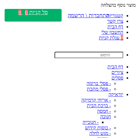
מוצר נוסף בהצלחה
סל קניות
0
0
התחברות \ הרשמה
קטגוריות
צרו קשר
דף הבית
החשבון שלי
0
עגלת קניות
דף הבית
ציורים
פסלים
- פסלי ברונזה
- פסלי מתכת
יודאיקה
- אריחי קרמיקה
- ברכת הבית
- חמסה
חנוכה
- חנוכייה
- כוסות קידוש
- מגש לחלה