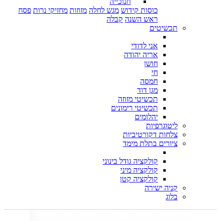
חנוכייה
כוסות קידוש
מגש לחלה
מזוזות
מחזיקי נרות
פסח
ראש השנה
קבלה
תכשיטים
אני לדודי
אריה יהודה
חושן
חי
חמסה
מגן דוד
תכשיטי מזוזה
תכשיטי רימונים
יהלומים
ליטוגרפיות
צלחות דקורטיביות
ציורים בתלת מימד
קולקציה גודל בינוני
קולקציה מיני
קולקציה קטן
קניה ישירה
בלוג